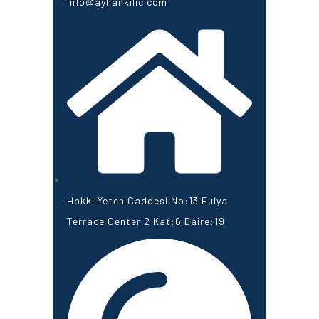
info@ayhankilic.com
Hakkı Yeten Caddesi No:13 Fulya
Terrace Center 2 Kat:6 Daire:19